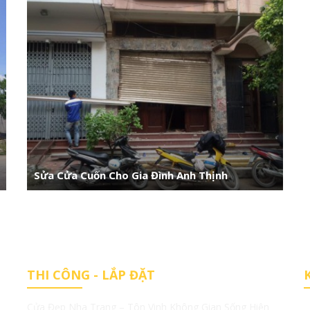
Sửa Cửa Cuốn Cho Gia Đình Anh Thịnh
THI CÔNG - LẮP ĐẶT
Cửa Đẹp Nha Trang – Tôn Vinh Không Gian Sống Hiện