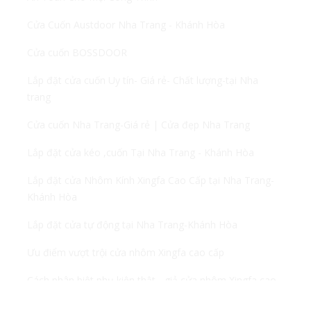
Cửa Cuốn Austdoor Nha Trang - Khánh Hòa
Cửa cuốn BOSSDOOR
Lắp đặt cửa cuốn Uy tín- Giá rẻ- Chất lượng-tại Nha
trang
Cửa cuốn Nha Trang-Giá rẻ | Cửa đẹp Nha Trang
Lắp đặt cửa kéo ,cuốn Tại Nha Trang - Khánh Hòa
Lắp đặt cửa Nhôm Kính Xingfa Cao Cấp tại Nha Trang-
Khánh Hòa
Lắp đặt cửa tự động tại Nha Trang-Khánh Hòa
Ưu điểm vượt trội cửa nhôm Xingfa cao cấp
Cách phân biệt phụ kiện thật - giả cửa nhôm Xingfa cao
Menu
cấp hiện nay