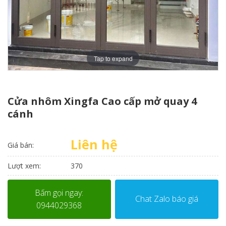
Tap to expand
Cửa nhôm Xingfa Cao cấp mở quay 4
cánh
Liên hệ
Giá bán:
Lượt xem:
370
Bấm gọi ngay:
Chat Zalo báo giá
0944029368