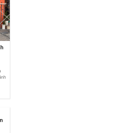
nh
a
ánh
n