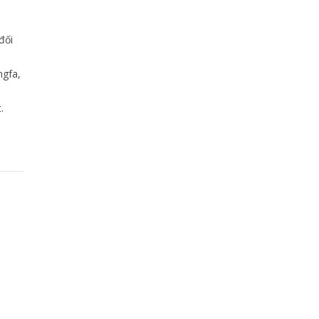
đối
ngfa,
.