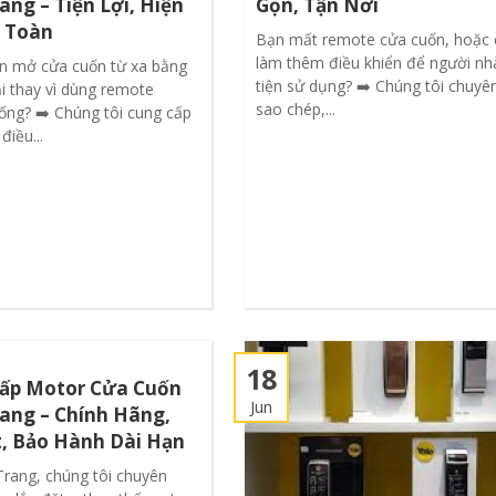
ang – Tiện Lợi, Hiện
Gọn, Tận Nơi
n Toàn
Bạn mất remote cửa cuốn, hoặc 
làm thêm điều khiển để người nh
 mở cửa cuốn từ xa bằng
tiện sử dụng? ➡️ Chúng tôi chuyê
i thay vì dùng remote
sao chép,...
ống? ➡️ Chúng tôi cung cấp
điều...
18
ấp Motor Cửa Cuốn
Jun
ang – Chính Hãng,
t, Bảo Hành Dài Hạn
Trang, chúng tôi chuyên