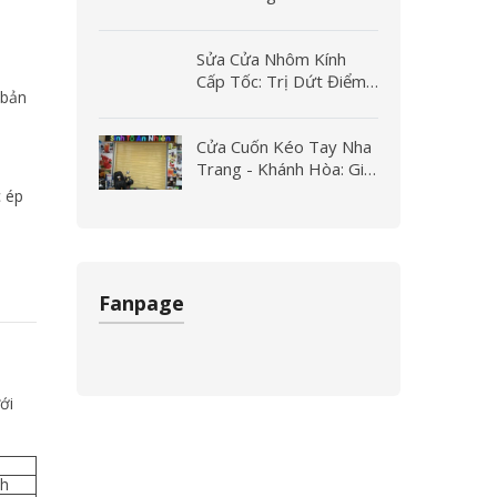
Thay Bi, Thay Nhựa Giá
Rẻ
Sửa Cửa Nhôm Kính
Cấp Tốc: Trị Dứt Điểm
 bản
Kẹt Khóa, Hư Bản Lề,
Xệ Cánh
Cửa Cuốn Kéo Tay Nha
Trang - Khánh Hòa: Giá
Rẻ, Bền Bỉ, Lắp Đặt
c ép
Nhanh
Fanpage
ới
nh