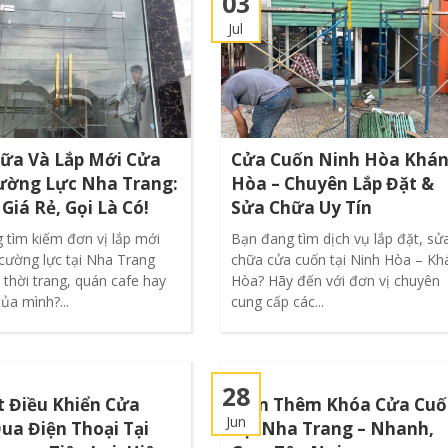
03
Jul
ữa Và Lắp Mới Cửa
Cửa Cuốn Ninh Hòa Khá
ường Lực Nha Trang:
Hòa – Chuyên Lắp Đặt &
 Giá Rẻ, Gọi Là Có!
Sửa Chữa Uy Tín
 tìm kiếm đơn vị lắp mới
Bạn đang tìm dịch vụ lắp đặt, sử
 cường lực tại Nha Trang
chữa cửa cuốn tại Ninh Hòa – Kh
thời trang, quán cafe hay
Hòa? Hãy đến với đơn vị chuyên
của mình?...
cung cấp các...
28
t Điều Khiển Cửa
Làm Thêm Khóa Cửa Cuố
Jun
ua Điện Thoại Tại
Tại Nha Trang – Nhanh,